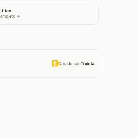
 titan
 completo →
Creado con
Treinta