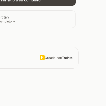
Ver sitio web completo
 titan
 completo →
Creado con
Treinta