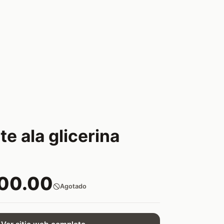
e ala glicerina
800.00
Agotado