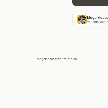
Mega kiosco
Ver sitio web
megakioscotitan.treinta.co