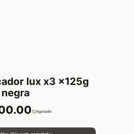
cador lux x3 x125g
 negra
200.00
Agotado