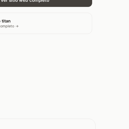
Ver sitio web completo
 titan
 completo →