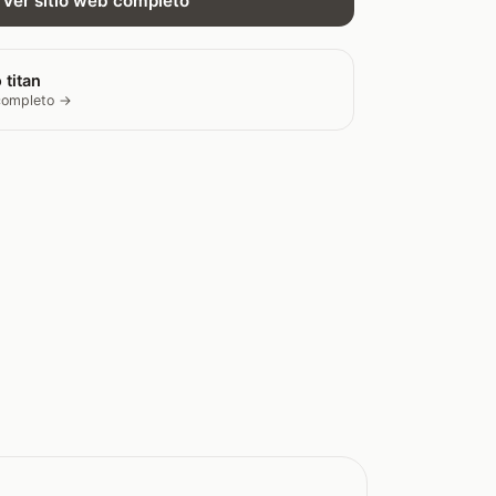
Ver sitio web completo
 titan
 completo →