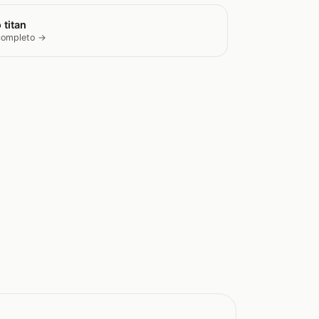
 titan
 completo →