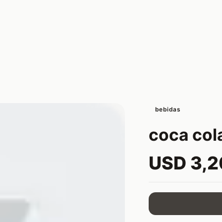
bebidas
coca cola
USD 3,