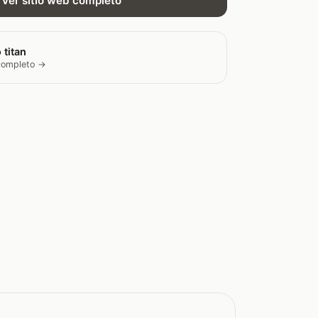
Ver sitio web completo
 titan
 completo →