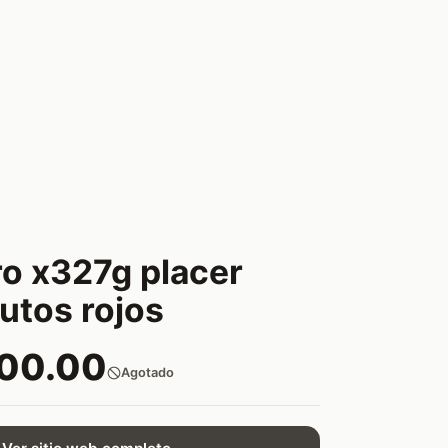
ro x327g placer
frutos rojos
500.00
Agotado