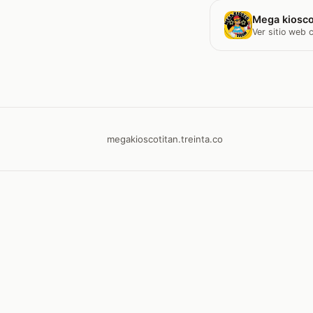
Mega kiosco
Ver sitio web
megakioscotitan.treinta.co