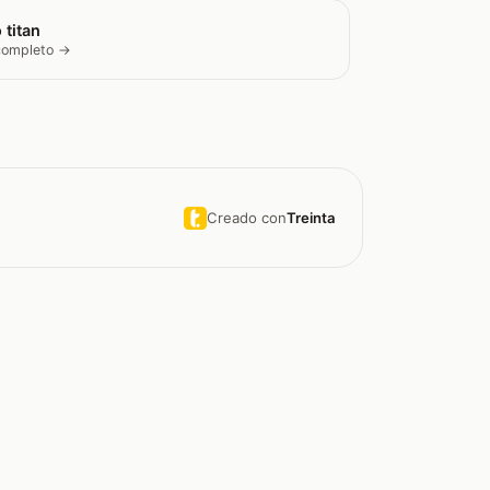
 titan
 completo →
Creado con
Treinta