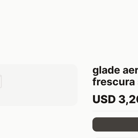
glade ae

frescura 
USD 3,