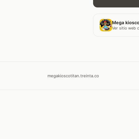
Mega kiosco
Ver sitio web
megakioscotitan.treinta.co