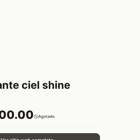
nte ciel shine
600.00
Agotado