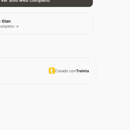
Ver sitio web completo
 titan
 completo →
Creado con
Treinta