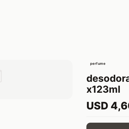
perfume

desodora
x123ml
USD 4,