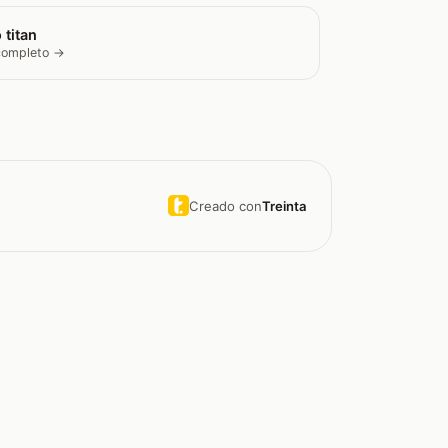
 titan
 completo →
Creado con
Treinta