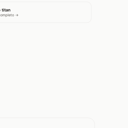
 titan
 completo →