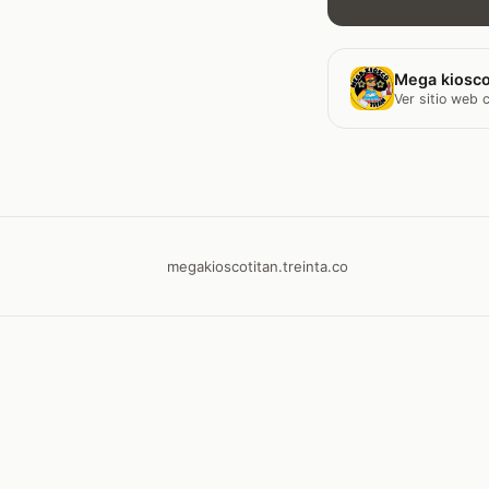
Mega kiosco
Ver sitio web
megakioscotitan.treinta.co