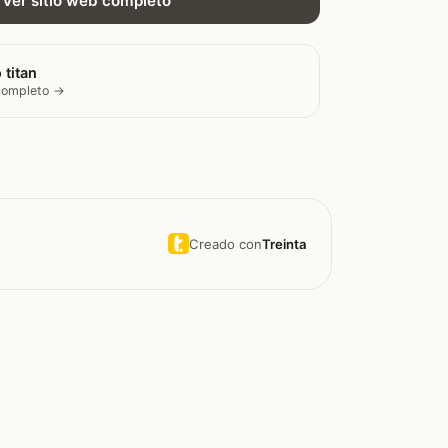
Ver sitio web completo
 titan
 completo →
Creado con
Treinta