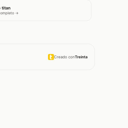
 titan
 completo →
Creado con
Treinta