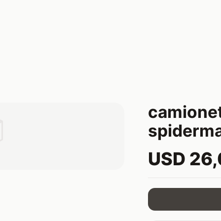
camionet

spiderm
USD 26