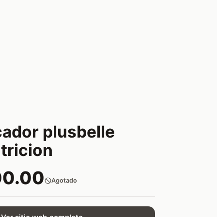
cador plusbelle
tricion
00.00
Agotado