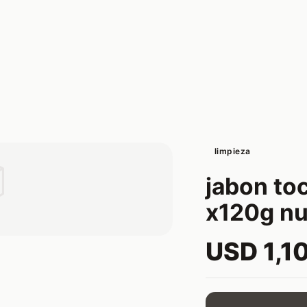
limpieza

jabon to
x120g nu
USD 1,1