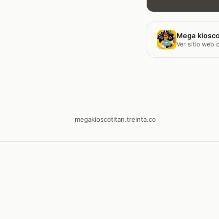
Mega kiosco
Ver sitio web
megakioscotitan.treinta.co