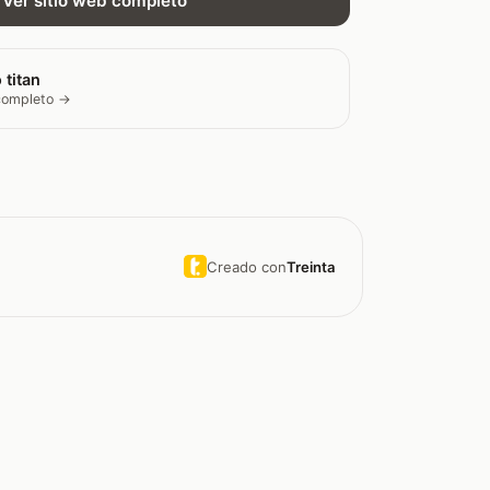
Ver sitio web completo
 titan
 completo →
Creado con
Treinta