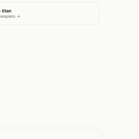
 titan
 completo →