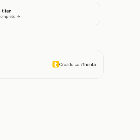
 titan
 completo →
Creado con
Treinta