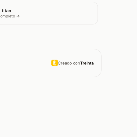
 titan
 completo →
Creado con
Treinta