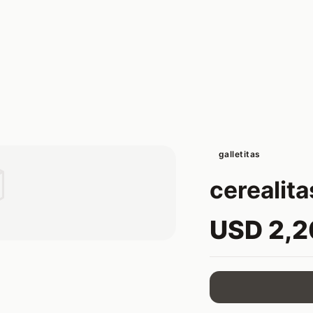
galletitas

cerealit
USD 2,