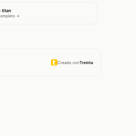
 titan
 completo →
Creado con
Treinta