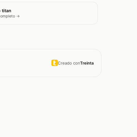
 titan
 completo →
Creado con
Treinta