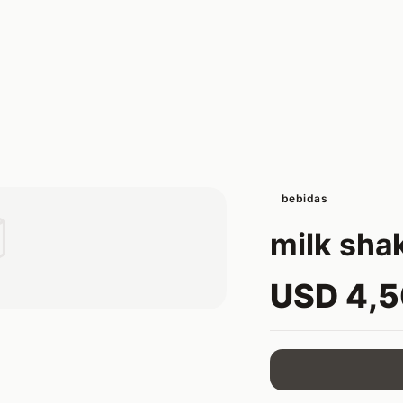
bebidas

milk sha
USD 4,