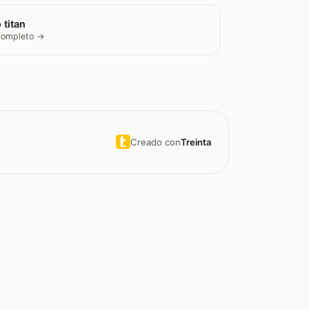
 titan
 completo →
Creado con
Treinta