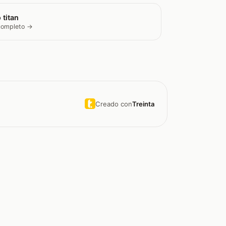
 titan
 completo →
Creado con
Treinta