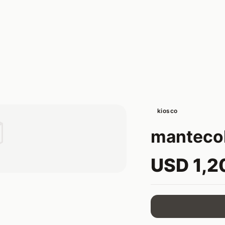
kiosco

mantecol
USD 1,2