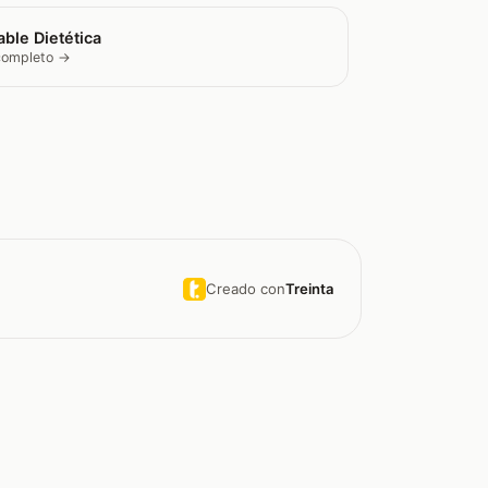
ble Dietética
 completo →
Creado con
Treinta