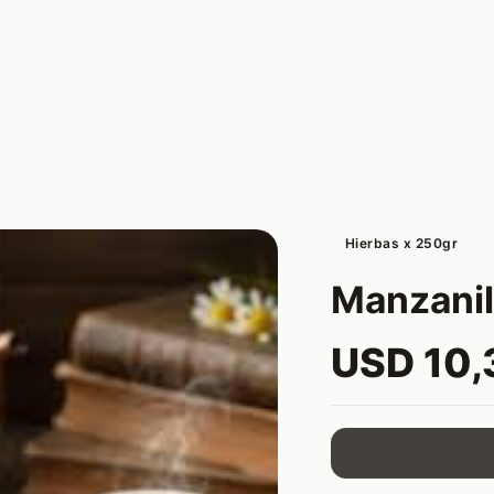
Hierbas x 250gr
Manzanill
USD 10,