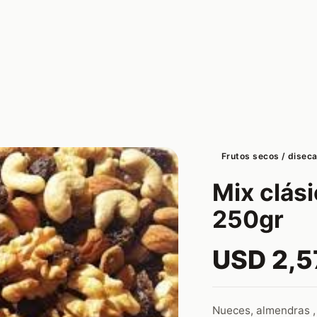
Frutos secos / disec
Mix clás
250gr
USD 2,5
Nueces, almendras ,