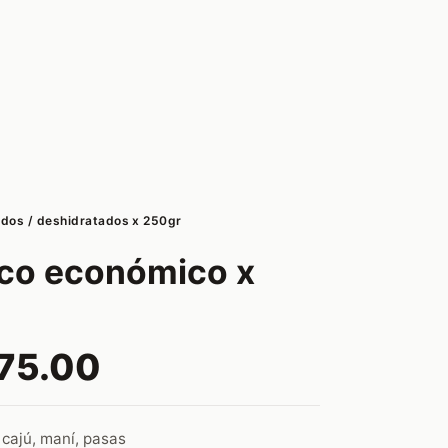
ados / deshidratados x 250gr
ico económico x
75.00
 cajú, maní, pasas