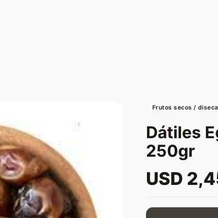
Frutos secos / disec
Dátiles E
250gr
USD 2,