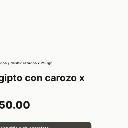
ados / deshidratados x 250gr
gipto con carozo x
450.00