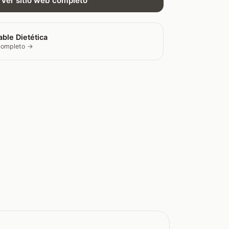
Ver sitio web completo
ble Dietética
 completo →