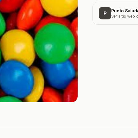
Punto Saluda
P
Ver sitio web