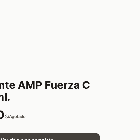
nte AMP Fuerza C
l.
0
Agotado