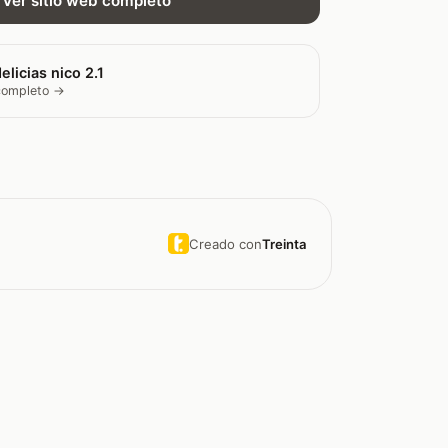
Ver sitio web completo
elicias nico 2.1
 completo →
Creado con
Treinta