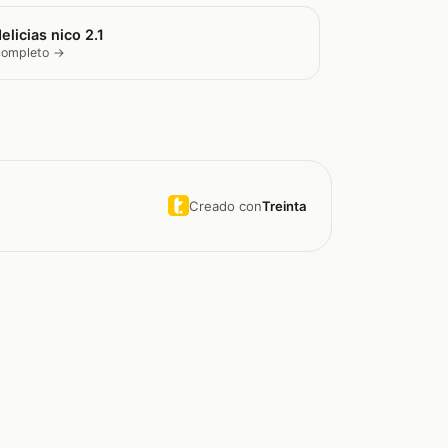
elicias nico 2.1
 completo →
Creado con
Treinta