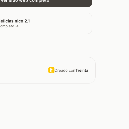
Ver sitio web completo
elicias nico 2.1
 completo →
Creado con
Treinta