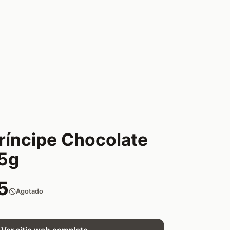
Príncipe Chocolate
5g
5
Agotado