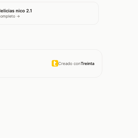
elicias nico 2.1
 completo →
Creado con
Treinta