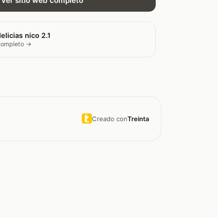
Ver sitio web completo
elicias nico 2.1
 completo →
Creado con
Treinta