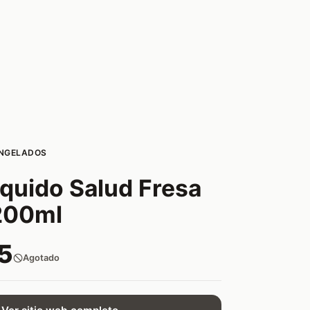
ONGELADOS
iquido Salud Fresa
200ml
5
Agotado