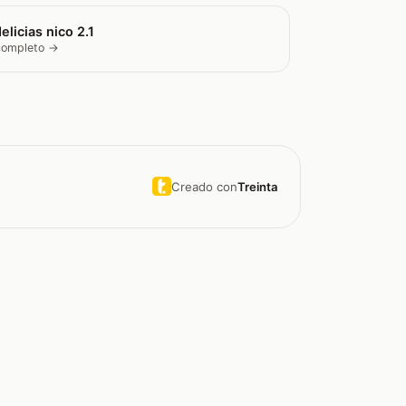
elicias nico 2.1
 completo →
Creado con
Treinta