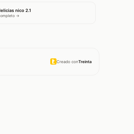
elicias nico 2.1
 completo →
Creado con
Treinta