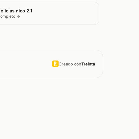
elicias nico 2.1
 completo →
Creado con
Treinta