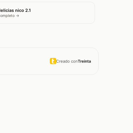
elicias nico 2.1
 completo →
Creado con
Treinta