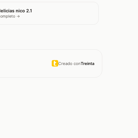
elicias nico 2.1
 completo →
Creado con
Treinta