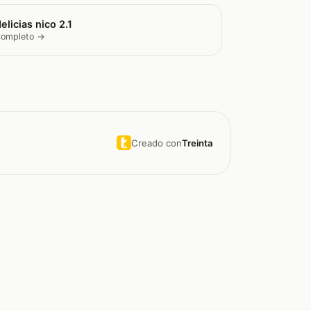
elicias nico 2.1
 completo →
Creado con
Treinta