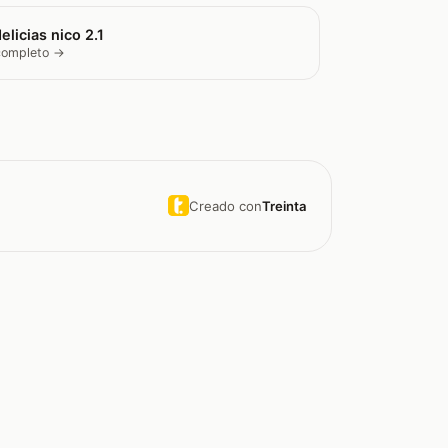
elicias nico 2.1
 completo →
Creado con
Treinta