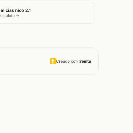
elicias nico 2.1
 completo →
Creado con
Treinta