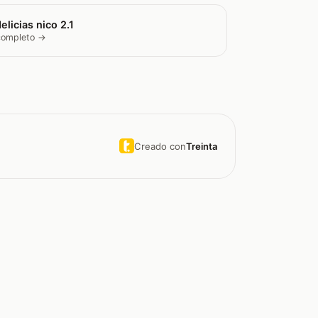
elicias nico 2.1
 completo →
Creado con
Treinta