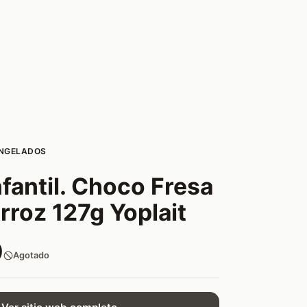
ONGELADOS
fantil. Choco Fresa
roz 127g Yoplait
0
Agotado