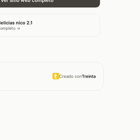
Ver sitio web completo
elicias nico 2.1
 completo →
Creado con
Treinta