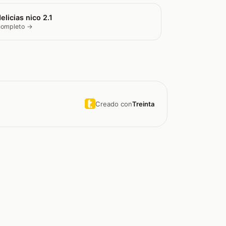
elicias nico 2.1
 completo →
Creado con
Treinta