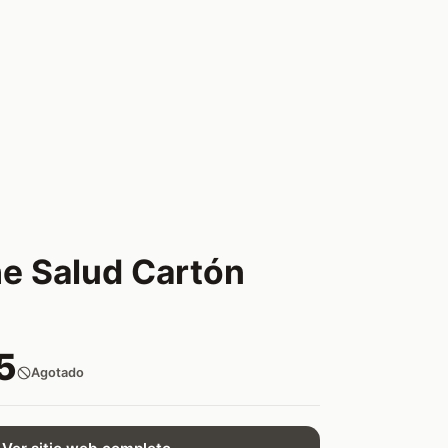
he Salud Cartón
5
Agotado