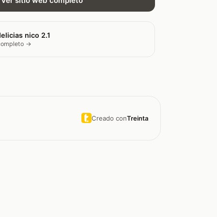
Ver sitio web completo
elicias nico 2.1
 completo →
Creado con
Treinta