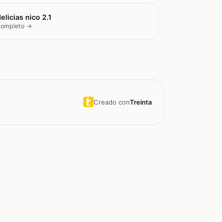
elicias nico 2.1
 completo →
Creado con
Treinta