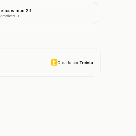
elicias nico 2.1
 completo →
Creado con
Treinta