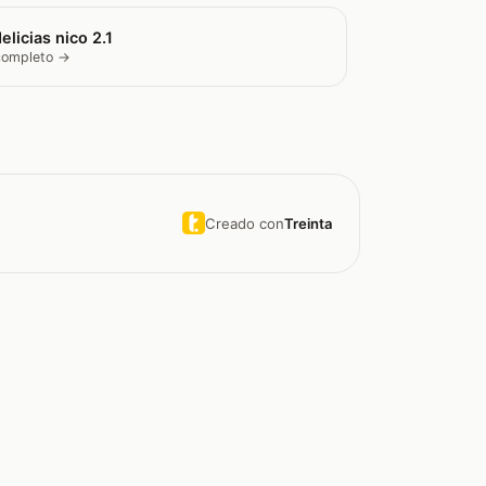
elicias nico 2.1
 completo →
Creado con
Treinta