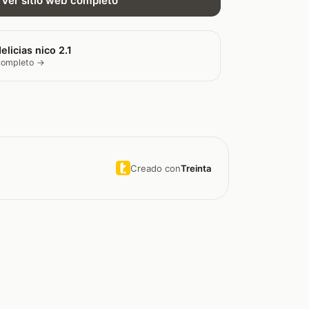
Ver sitio web completo
elicias nico 2.1
 completo →
Creado con
Treinta