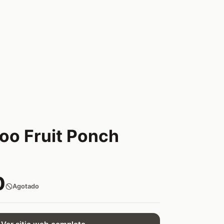
oo Fruit Ponch
0
Agotado