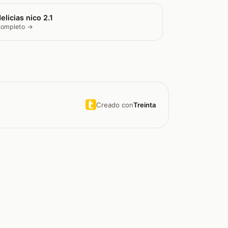
elicias nico 2.1
 completo →
Creado con
Treinta