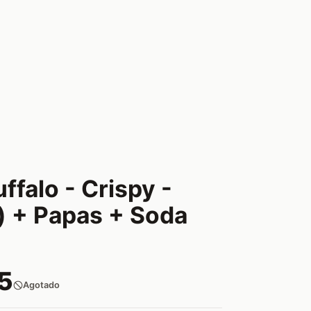
uffalo - Crispy -
) + Papas + Soda
5
Agotado