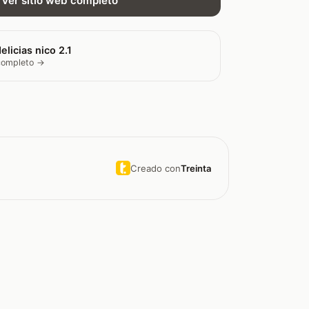
Ver sitio web completo
elicias nico 2.1
 completo →
Creado con
Treinta